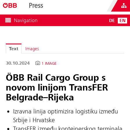
Press
Navigation
DE
EN
Text
Images
30.10.2024
1 IMAGE
ÖBB Rail Cargo Group s
novom linijom TransFER
Belgrade–Rijeka
Izravna linija optimizira logistiku između
Srbije i Hrvatske
TransFER između kontejnerskog terminala