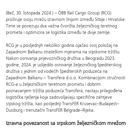
(Beč, 30. listopada 2024.) – ÖBB Rail Cargo Group (RCG)
proširuje svoju mrežu izravnom linijom između Srbije i Hrvatske.
Time se povezuju dva važna čvorišta željezničkog teretnog
prometa i optimizira se logistika između te dvije zemlje.
RCG je u posljednjih nekoliko godina ojačao svoj položaj na
Zapadnom Balkanu strateškim mjerama na srpskome tržištu.
Nakon osnivanja prijevozničkog društva u Beogradu 2023.
godine, 2024. je uslijedilo osnivanje željezničkog špediterskog
društva s jednim od vodećih špediterskih poduzeća na
Zapadnom Balkanu – Transfera d.o.o. Kombinacijom stručnosti
RCG-a u željezničkom teretnom prometu i dobrim
poznavanjem tržišta poduzeća Transfera, nastaju prilagođena
logistička rješenja koja zadovoljavaju specifične zahtjeve
srpskog tržišta, kao posljednji TransFER Krusevac–Budapest–
Duisburg i trenutačni TransFER Belgrade–Rijeka.
Izravna povezanost sa srpskom željezničkom mrežom