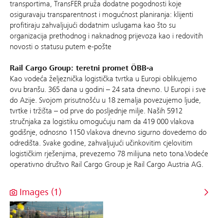
transportima, TransFER pruža dodatne pogodnosti koje
osiguravaju transparentnost i mogućnost planiranja: klijenti
profitiraju zahvaljujući dodatnim uslugama kao što su
organizacija prethodnog i naknadnog prijevoza kao i redovitih
novosti o statusu putem e-pošte
Rail Cargo Group: teretni promet ÖBB-a
Kao vodeća željeznička logistička tvrtka u Europi oblikujemo
ovu branšu. 365 dana u godini – 24 sata dnevno. U Europi i sve
do Azije. Svojom prisutnošću u 18 zemalja povezujemo ljude,
tvrtke i tržišta – od prve do posljednje milje. Naših 5912
stručnjaka za logistiku omogućuju nam da 419 000 vlakova
godišnje, odnosno 1150 vlakova dnevno sigurno dovedemo do
odredišta. Svake godine, zahvaljujući učinkovitim cjelovitim
logističkim rješenjima, prevezemo 78 milijuna neto tona.Vodeće
operativno društvo Rail Cargo Group je Rail Cargo Austria AG.
Images (1)