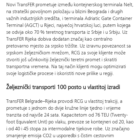
Novi TransFER prometuje između kontejnerskog terminala Nelt,
na strateški povoljnom položaju u blizini Beograda i drugih
važnih industrijskih središta, i terminala Adriatic Gate Container
Terminal (AGCT) u Rijeci, najvećoj hrvatskoj luci, putem kojega
se odvija oko 70 % teretnog transporta iz Srbije i u Srbiju. Uz
TransFER Rijeka dobiva dodatan značaj kao centralno
pretovarno mjesto za srpsko tržište. Uz izravnu povezanost sa
srpskom željezničkom mrežom, RCG za svoje klijente može
stvoriti još učinkovitiji željeznički teretni promet i skratiti
transportna vremena. Na taj način klijenti mogu optimizirati
svoje logističke procese i iskoristiti nove prilike u regiji.
Željeznički transporti 100 posto u vlastitoj izradi
TransFER Belgrade–Rijeka provodi RCG u vlastitoj trakciji, a
prometuje s jednom do dvije kružne linije tjedno i vrijeme
tranzita od najviše 24 sata. Kapacitetom od 76 TEU (Twenty-
foot Equivalent Unit) po vlaku, prevoze se kontejneri od 20, kao
i od 40 i 45 stopa za intermodalne tijekove robe. Uz značajno
smanjenje emisija CO2 u usporedbi s čistim cestovnim